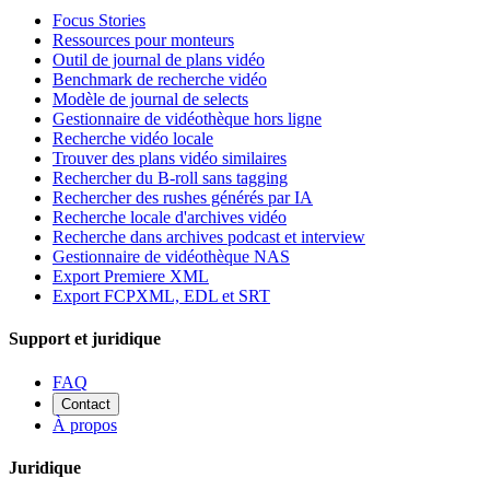
Focus Stories
Ressources pour monteurs
Outil de journal de plans vidéo
Benchmark de recherche vidéo
Modèle de journal de selects
Gestionnaire de vidéothèque hors ligne
Recherche vidéo locale
Trouver des plans vidéo similaires
Rechercher du B-roll sans tagging
Rechercher des rushes générés par IA
Recherche locale d'archives vidéo
Recherche dans archives podcast et interview
Gestionnaire de vidéothèque NAS
Export Premiere XML
Export FCPXML, EDL et SRT
Support et juridique
FAQ
Contact
À propos
Juridique