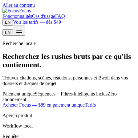
Aller au contenu
Focus
Fonctionnalités
Cas d'usage
FAQ
Voir les tarifs — dès $49
EN
EN
Recherche locale
Recherchez les rushes bruts par ce qu'ils
contiennent.
Trouvez citations, scènes, réactions, personnes et B-roll dans vos
dossiers et disques de projet.
Paiement unique
Séquences + Filtres intelligents inclus
Zéro
abonnement
Acheter Focus — $89 en paiement unique
Tarifs
Aperçu produit
Workflow local
Requête