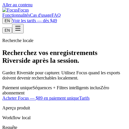
Aller au contenu
Focus
Fonctionnalités
Cas d'usage
FAQ
Voir les tarifs — dès $49
EN
EN
Recherche locale
Recherchez vos enregistrements
Riverside après la session.
Gardez Riverside pour capturer. Utilisez Focus quand les exports
doivent devenir recherchables localement.
Paiement unique
Séquences + Filtres intelligents inclus
Zéro
abonnement
Acheter Focus — $89 en paiement unique
Tarifs
Aperçu produit
Workflow local
Requête