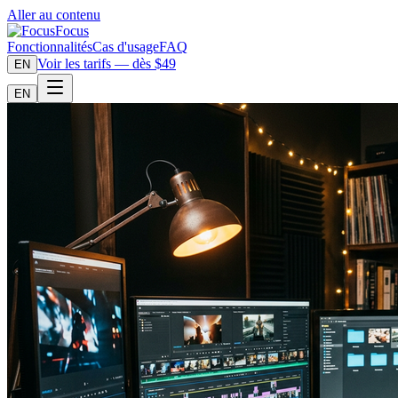
Aller au contenu
Focus
Fonctionnalités
Cas d'usage
FAQ
Voir les tarifs — dès $49
EN
EN