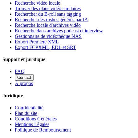
Recherche vidéo locale
Trouver des plans vidéo similaires
Rechercher du B-roll sans tagging
Rechercher des rushes générés par IA
Recherche locale d'archives vidéo
Recherche dans archives podcast et interview
Gestionnaire de vidéothèque NAS
Export Premiere XML
Export FCPXML, EDL et SRT
Support et juridique
FAQ
Contact
À propos
Juridique
Confidentialité
Plan du site
Conditions Générales
Mentions Légales
Politique de Remboursement